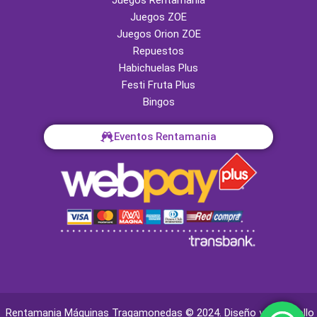
Juegos ZOE
Juegos Orion ZOE
Repuestos
Habichuelas Plus
Festi Fruta Plus
Bingos
Eventos Rentamania
Rentamania Máquinas Tragamonedas © 2024. Diseño y Desarrollo