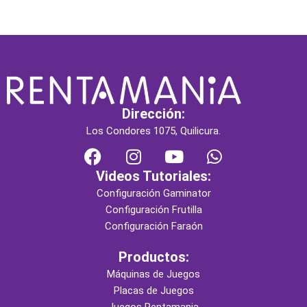
Dirección:
Los Condores 1075, Quilicura.
F
I
Y
W
a
n
o
h
Videos Tutoriales:
c
s
u
a
Configuración Gaminator
e
t
t
t
Configuración Frutilla
b
a
u
s
Configuración Faraón
o
g
b
a
o
r
e
p
Productos:
k
a
p
Máquinas de Juegos
m
Placas de Juegos
Juegos Rentamania