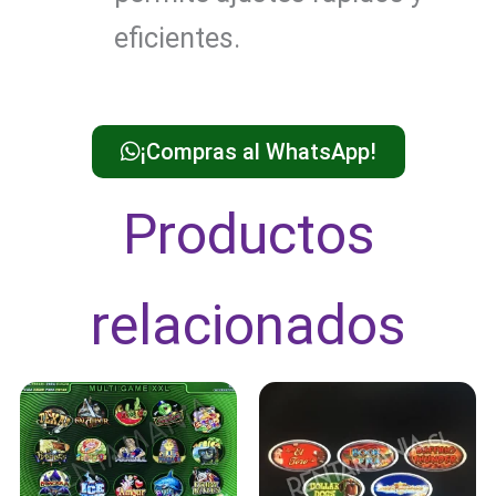
eficientes.
¡Compras al WhatsApp!
Productos
relacionados