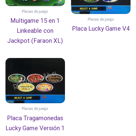
Placas de juego
Placas de juego
Multigame 15 en 1
Placa Lucky Game V4
Linkeable con
Jackpot (Faraon XL)
Placas de juego
Placa Tragamonedas
Lucky Game Versión 1