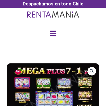
Ir
Despachamos en todo Chile
al
contenido
Menú