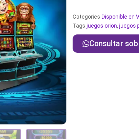
Categories
Disponible en 
Tags
juegos orion
,
juegos 
Consultar sob