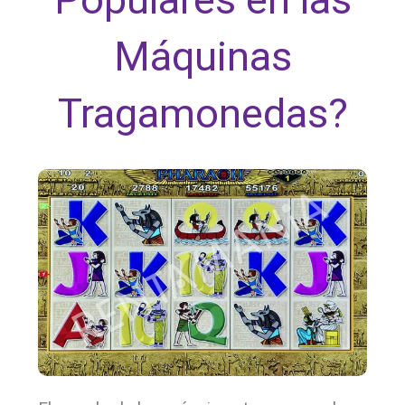
Máquinas
Tragamonedas?