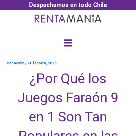
Ir
Despachamos en todo Chile
al
contenido
Menú
Por
admin
/
21 febrero, 2025
¿Por Qué los
Juegos Faraón 9
en 1 Son Tan
Populares en las