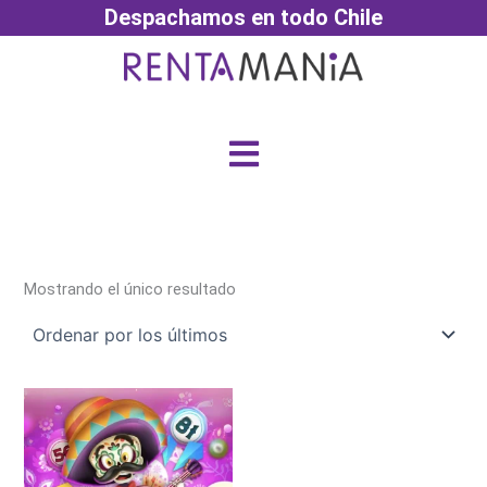
Ir
Despachamos en todo Chile
al
contenido
Menú
Mostrando el único resultado