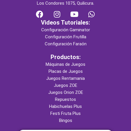
Los Condores 1075, Quilicura.
F
I
Y
W
a
n
o
h
Videos Tutoriales:
c
s
u
a
Configuración Gaminator
e
t
t
t
Configuración Frutilla
b
a
u
s
Configuración Faraón
o
g
b
a
o
r
e
p
Productos:
k
a
p
Máquinas de Juegos
m
Placas de Juegos
Juegos Rentamania
Juegos ZOE
Juegos Orion ZOE
Repuestos
Habichuelas Plus
Festi Fruta Plus
Bingos