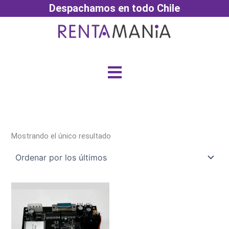
Ir
Despachamos en todo Chile
al
contenido
Menú
Mostrando el único resultado