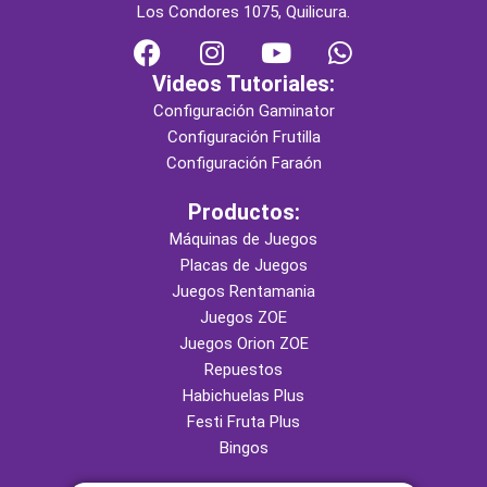
Los Condores 1075, Quilicura.
F
I
Y
W
a
n
o
h
Videos Tutoriales:
c
s
u
a
Configuración Gaminator
e
t
t
t
Configuración Frutilla
b
a
u
s
Configuración Faraón
o
g
b
a
o
r
e
p
Productos:
k
a
p
Máquinas de Juegos
m
Placas de Juegos
Juegos Rentamania
Juegos ZOE
Juegos Orion ZOE
Repuestos
Habichuelas Plus
Festi Fruta Plus
Bingos