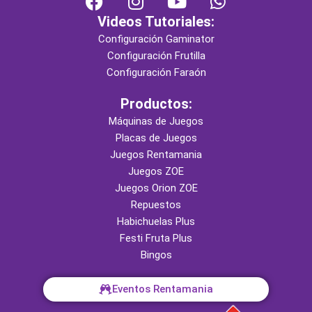
a
n
o
h
Videos Tutoriales:
c
s
u
a
Configuración Gaminator
e
t
t
t
Configuración Frutilla
b
a
u
s
Configuración Faraón
o
g
b
a
o
r
e
p
Productos:
k
a
p
Máquinas de Juegos
m
Placas de Juegos
Juegos Rentamania
Juegos ZOE
Juegos Orion ZOE
Repuestos
Habichuelas Plus
Festi Fruta Plus
Bingos
Eventos Rentamania