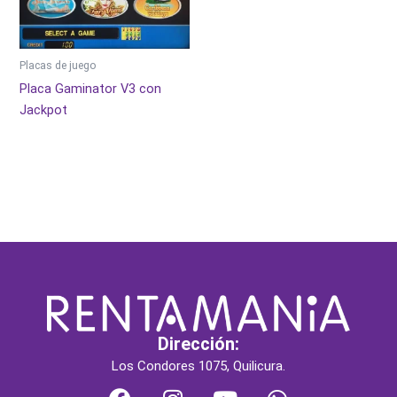
Placas de juego
Placa Gaminator V3 con
Jackpot
Dirección:
Los Condores 1075, Quilicura.
F
I
Y
W