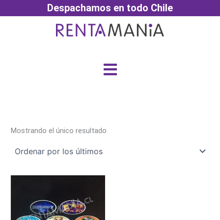
Ir
Despachamos en todo Chile
al
contenido
Menú
Mostrando el único resultado