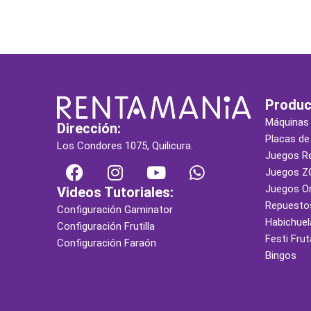
Produc
Máquinas
Dirección:
Placas de
Los Condores 1075, Quilicura.
Juegos R
F
I
Y
W
Juegos Z
a
n
o
h
Juegos O
Videos Tutoriales:
c
s
u
a
Repuesto
Configuración Gaminator
e
t
t
t
Habichuel
Configuración Frutilla
b
a
u
s
Festi Frut
Configuración Faraón
o
g
b
a
Bingos
o
r
e
p
k
a
p
m